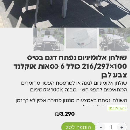
שולחן אלומיניום נפתח דגם בטיס
100×216/297 כולל 6 כסאות אוקלנד
צבע לבן
שולחן אלומיניום לגינה או למרפסת העשוי מחומרים
המתאימים לתנאי חוץ – מבנה 100% אלומיניום
השולחן נפתח באמצעות מנגנון פתיחה אמין לאורך זמן
ופשוט מאוד לתפעול
+ קראו עוד
₪
3,290
במצב סגור, ניתן להושיב סביבו 8 סועדים ולאחר פתיחתו ניתן
להושיב 14 סועדים (ואף יותר תוך שימוש בכסאות ללא ידיות)
+
-
הוספה לסל