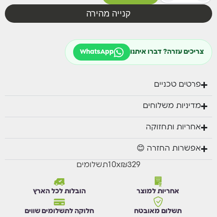
מגיע עם 6 כסאות אלומיניום בשילוב בד טקסליין כפול
קנייה מהירה
מעוצבים ונוחים במיוחד
מידות: 216/297 ס"מ ברוחב 100 ס"מ.
צריכים עזרה? דברו איתנו
WhatsApp
ניתן ל
רכוש כיסאות נוספים.
פרטים טכניים
מדיניות משלוחים
אחריות ותחזוקה
אפשרות החזרה 😊
₪329
x
10
תשלומים
אחריות למוצר
הובלות לכל הארץ
תשלום מאובטח
חלוקה לתשלומים שווים