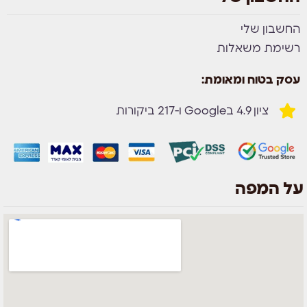
החשבון שלי
רשימת משאלות
עסק בטוח ומאומת:
ציון 4.9 בGoogle ו-217 ביקורות
על המפה
צוות השירות
💬
נחזור אליך בהקדם