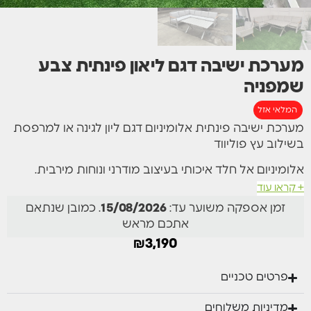
⁦מערכת ישיבה דגם ליאון פינתית צבע
שמפניה
המלאי אזל
מערכת ישיבה פינתית אלומיניום דגם ליון לגינה או למרפסת
בשילוב עץ פוליווד
אלומיניום אל חלד איכותי בעיצוב מודרני ונוחות מירבית.
+ קראו עוד
כריות עבות ונוחות, אפשרות להסרה לכביסה עם רוכסן.
זמן אספקה משוער עד:
15/08/2026
. כמובן שנתאם
מידות:
אתכם מראש
₪
3,190
פינתי : 216 ס"מ בצד אחד | 274 ס"מ בצד השני
פרטים טכניים
שולחן – 140 סמ על 78.5 ס"מ גובה 68 ס"מ
מדיניות משלוחים