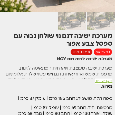
⁦מערכת ישיבה דגם נוי שולחן גבוה עם
ספסל צבע אפור
המלאי אזל
★ ירידת מחיר
מערכת ישיבה לגינה דגם NOY
מערכת ישיבה מעוצבת ויוקרתית המתאימה לגינות,
מרפסות שמש ואזורי אירוח. דגם
ריף
עשוי שלדת אלומיניום
חזקה ועמידה לתנאי חוץ, בשילוב נגיעות עיצוב של פוליווד
+ קראו עוד
דמוי עץ בידיות ופלטת שולחן
מידות
המערכת כוללת ספה תלת מושבית, שתי כורסאות יחיד
ספה תלת מושבית: רוחב 185 ס״מ | עומק 87 ס״מ |
ושולחן גבוה עם פלטות עץ המעניק מראה יוקרתי ועמידות
גבוהה לאורך זמן.
כורסאות יחיד: רוחב 69 ס״מ | עומק 87 ס״מ |
שולחן: אורך 130 ס״מ | רוחב 80 ס״מ | גובה 68 ס״מ