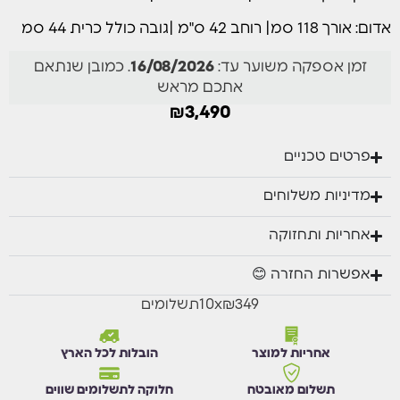
כריות הישיבה והגב עשויות בד איכותי עמיד לשמש ולמים,
לנוחות ישיבה מקסימלית ולשימוש חוץ לאורך זמן.
אדום: אורך 118 סמ| רוחב 42 ס"מ |גובה כולל כרית 44 סמ
המערכת מתאימה במיוחד לגינות פרטיות, מרפסות גדולות
זמן אספקה משוער עד:
16/08/2026
. כמובן שנתאם
ופינות אירוח מעוצבות.
אתכם מראש
הרכב המערכת:
₪
3,490
ספה תלת מושבית | שתי כורסאות יחיד | שולחן אוכל | אדום
פרטים טכניים
מוצר זה אזל מהמלאי אך יתכן מאוד וישוב למלאי
מדיניות משלוחים
בקרוב.
הזן את פרטיך ונודיע לך כשהמוצר יחזור למלאי.
אחריות ותחזוקה
השם שלך
מספר הטלפון שלך
אפשרות החזרה 😊
₪349
x
10
תשלומים
אני מסכים/ה לקבל הודעת וואטסאפ כאשר מוצר זה יחזור למלאי.
אחריות למוצר
הובלות לכל הארץ
עדכנו אותי בוואטסאפ
תשלום מאובטח
חלוקה לתשלומים שווים