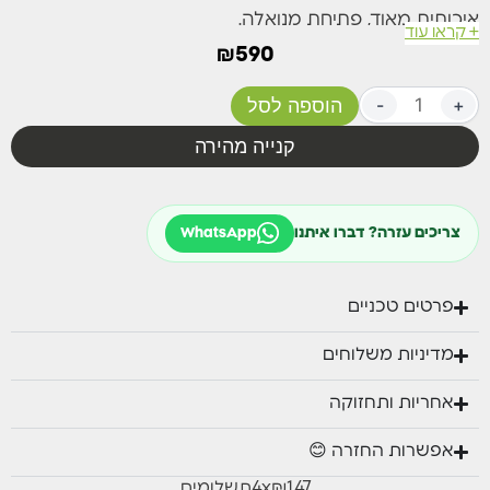
איכותית מאוד, פתיחת מנואלה.
+ קראו עוד
₪
590
עם מנגנון הטיה צידי.
קוטר 3 מ' בד צבע בז'
+
-
הוספה לסל
לא כולל בסיס
קנייה מהירה
צריכים עזרה? דברו איתנו
WhatsApp
פרטים טכניים
מדיניות משלוחים
אחריות ותחזוקה
אפשרות החזרה 😊
₪147
x
4
תשלומים