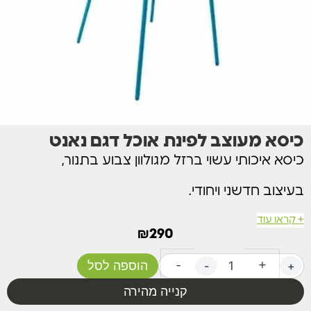
כיסא מעוצב לפינת אוכל דגם נאנט
כיסא איכותי עשוי ברזל מגולוון צבוע בתנור,
בעיצוב חדשני ויחודי.
+ קראו עוד
צבע טורקיז מודרני
₪
290
זמין במלאי לאספקה מיידית!
הוספה לסל
-
+
-
+
מידות הכיסא: W54.5 X D40.5 X H86.5
קנייה מהירה