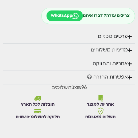
✅ משלוח מהיר לכל הארץ, עד 7 ימי עסקים!
✅ אפשרות להרכבת המוצר בתוספת תשלום
בתיאום מראש בטלפון 089100691
צריכים עזרה? דברו איתנו
WhatsApp
✅ תנאי תשלום נוחים:
🟢עד-12 תשלומים באשראי ללא ריבית.
פרטים טכניים
🟢 PayPal
🟢 Bit
מדיניות משלוחים
אחריות ותחזוקה
אפשרות החזרה 😊
₪96
x
3
תשלומים
אחריות למוצר
הובלות לכל הארץ
תשלום מאובטח
חלוקה לתשלומים שווים