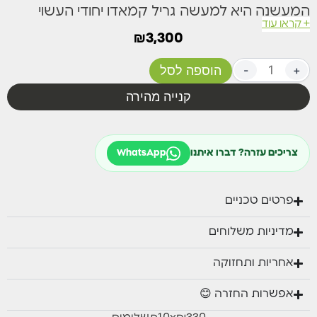
המעשנה היא למעשה גריל קמאדו יחודי העשוי
+ קראו עוד
קרמיקה באיכות הגבוהה ביותר שקיימת היום.
₪
3,300
ניתן לאפות בה, לצלות ולעשן בנוחיות מירבית, ל Big
+
-
הוספה לסל
Green Egg טכנולוגיה ייחודית שתורמת לשימור
טעמי המזון הטבעיים ועסיסיותם לאחר הצלייה.
קנייה מהירה
למעשנה רשת צלייה מנירוסטה איכותית וצבע ייחודי בעל
ציפוי פורצלן קבוע שנועד על מנת לשמר את הצבע הירוק
צריכים עזרה? דברו איתנו
WhatsApp
הייחודי לחברה – החותמת של Big Green Egg.
פרטים טכניים
מדיניות משלוחים
אחריות ותחזוקה
אפשרות החזרה 😊